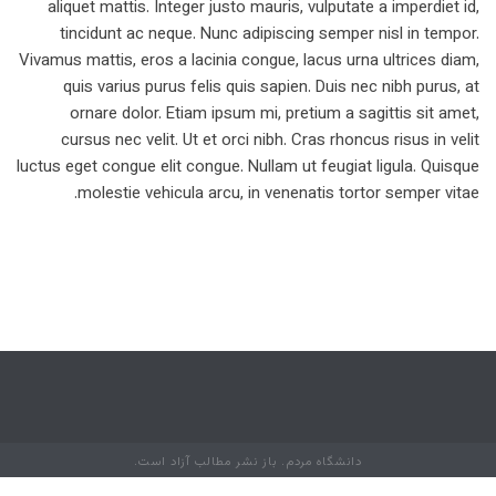
aliquet mattis. Integer justo mauris, vulputate a imperdiet id,
tincidunt ac neque. Nunc adipiscing semper nisl in tempor.
Vivamus mattis, eros a lacinia congue, lacus urna ultrices diam,
quis varius purus felis quis sapien. Duis nec nibh purus, at
ornare dolor. Etiam ipsum mi, pretium a sagittis sit amet,
cursus nec velit. Ut et orci nibh. Cras rhoncus risus in velit
luctus eget congue elit congue. Nullam ut feugiat ligula. Quisque
molestie vehicula arcu, in venenatis tortor semper vitae.
دانشگاه مردم. باز نشر مطالب آزاد است.