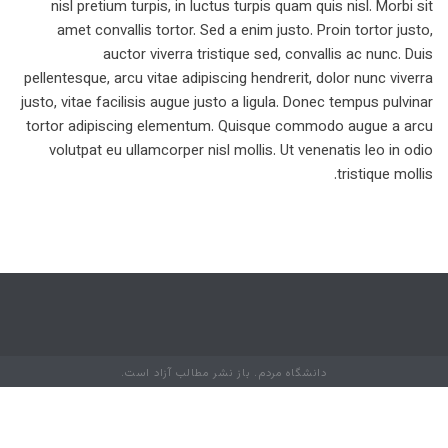
nisl pretium turpis, in luctus turpis quam quis nisl. Morbi sit
amet convallis tortor. Sed a enim justo. Proin tortor justo,
auctor viverra tristique sed, convallis ac nunc. Duis
pellentesque, arcu vitae adipiscing hendrerit, dolor nunc viverra
justo, vitae facilisis augue justo a ligula. Donec tempus pulvinar
tortor adipiscing elementum. Quisque commodo augue a arcu
volutpat eu ullamcorper nisl mollis. Ut venenatis leo in odio
tristique mollis.
دانشگاه مردم. باز نشر مطالب آزاد است.