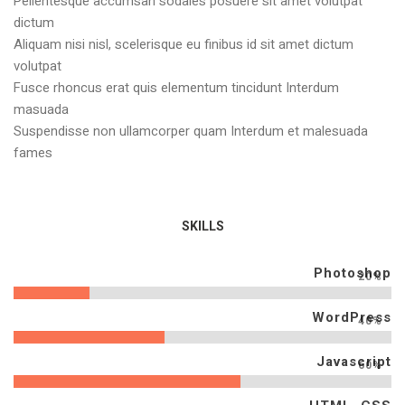
Pellentesque accumsan sodales posuere sit amet volutpat
dictum
Aliquam nisi nisl, scelerisque eu finibus id sit amet dictum
volutpat
Fusce rhoncus erat quis elementum tincidunt Interdum
masuada
Suspendisse non ullamcorper quam Interdum et malesuada
fames
SKILLS
Photoshop
20%
WordPress
40%
Javascript
60%