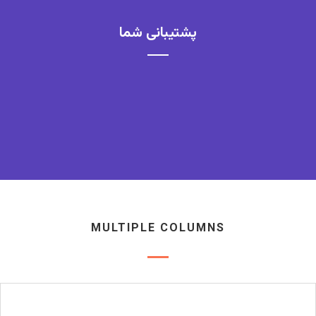
پشتیبانی شما
این ابتکار شهروندی را یاری کنید و نام خوب و شناخته شدگی بدست
بیاورید
MULTIPLE COLUMNS
SPONSOR